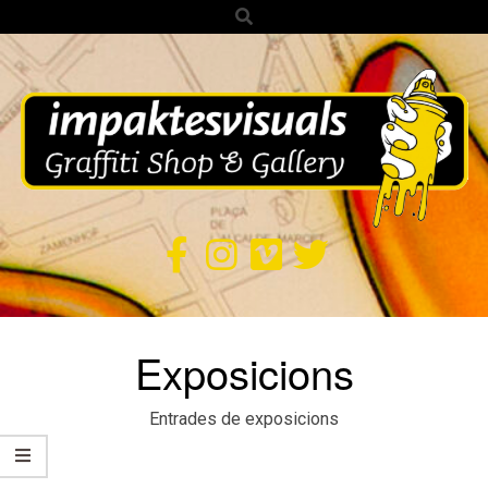
Search
Skip
to
content
IMPAKTES
VISUALS
Secondary
Exposicions
Navigation
Menu
Entrades de exposicions