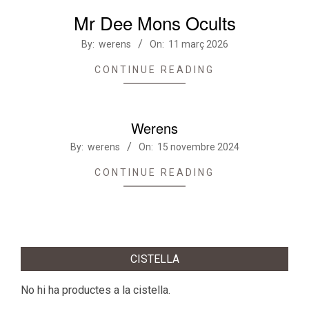
Mr Dee Mons Ocults
2026-
By:
werens
On:
11 març 2026
03-
CONTINUE READING
11
Werens
2024-
By:
werens
On:
15 novembre 2024
11-
CONTINUE READING
15
CISTELLA
No hi ha productes a la cistella.