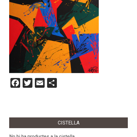
Facebook
Twitter
Email
Comparteix
2012-
11-
CISTELLA
10
No hi ha productes a la cistella.