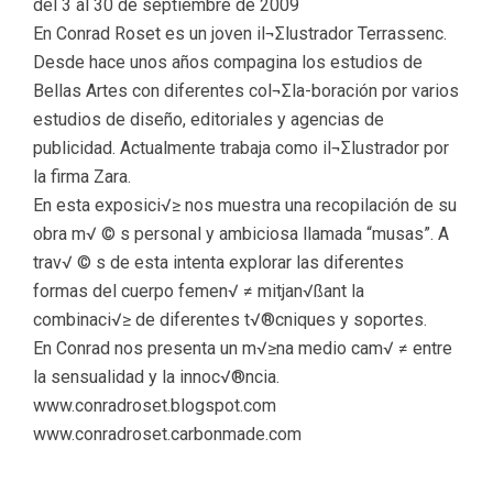
del 3 al 30 de septiembre de 2009
En Conrad Roset es un joven il¬Σlustrador Terrassenc.
Desde hace unos años compagina los estudios de
Bellas Artes con diferentes col¬Σla-boración por varios
estudios de diseño, editoriales y agencias de
publicidad. Actualmente trabaja como il¬Σlustrador por
la firma Zara.
En esta exposici√≥ nos muestra una recopilación de su
obra m√ © s personal y ambiciosa llamada “musas”. A
trav√ © s de esta intenta explorar las diferentes
formas del cuerpo femen√ ≠ mitjan√ßant la
combinaci√≥ de diferentes t√®cniques y soportes.
En Conrad nos presenta un m√≥na medio cam√ ≠ entre
la sensualidad y la innoc√®ncia.
www.conradroset.blogspot.com
www.conradroset.carbonmade.com