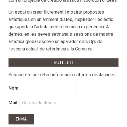
com un projecte de creació artística i laboratori d’idees.
Un espai on crear lliurement i mostrar propostes
artístiques en un ambient distès, inspirador i eclèctic
que aporta a l’artista medís tècnics i experiència. A
demés, en les seves setmanals sessions de mostra
artística global esdevé un aparador dels Dj’s de
l’escena actual, de referència a la Comarca.
BUTLLETI
Subscriu-te per rebre informació i ofertes destacades.
Nom:
Mail: