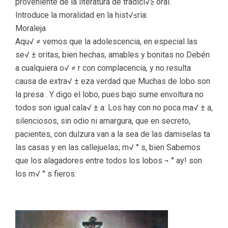
proveniente de la literatura de tradici√≥ oral.
Introduce la moralidad en la hist√≤ria:
Moraleja
Aqu√ ≠ vemos que la adolescencia, en especial las
se√ ± oritas, bien hechas, amables y bonitas no Debén
a cualquiera o√ ≠ r con complacencia, y no resulta
causa de extra√ ± eza verdad que Muchas de lobo son
la presa . Y digo el lobo, pues bajo sume envoltura no
todos son igual cala√ ± a: Los hay con no poca ma√ ± a,
silenciosos, sin odio ni amargura, que en secreto,
pacientes, con dulzura van a la sea de las damiselas ta
las casas y en las callejuelas; m√ ° s, bien Sabemos
que los alagadores entre todos los lobos ¬ ° ay! son
los m√ ° s fieros.