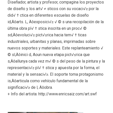
Diseñador, artista y profesor, compagina los proyectos
de diseño y los art√ ≠ sticos con su vocaci√≥ por la
did√ † ctica en diferentes escuelas de diseño
id,Äôarts. L, Äôexposici√≥ √ © s una recopilación de la
última obra pl√ † stica inscrita en un proc√ ©
sd,Äôevoluci√≥ pict√≤rica hacia tem√ † ticas
industriales, urbanitas y planas, imprimadas sobre
nuevos soportes y materiales. Este replanteamiento √
© sl,Äôinici d, Aoun nueva etapa pict√≤rica que
s,Äôallunya cada vez m√ © s del peso de la pintura y la
representaci√≥ pl√ † stica y apuesta por la forma, el
material y la sensaci√≥. El soporte toma protagonismo
is,Äôarticula como vehículo fundamental de la
significaci√≥ de l, Äôobra.
+ Info del artista: http://www.enricsaiz.com/art.swf