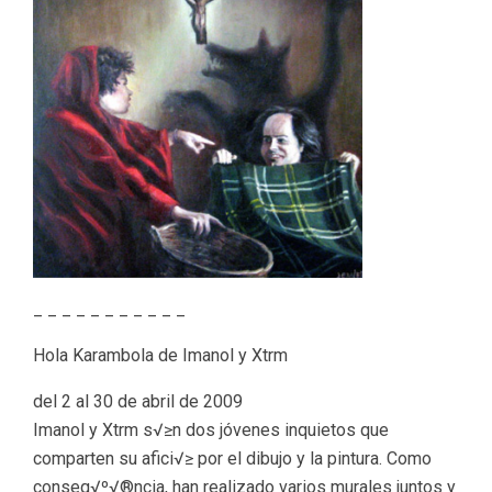
_ _ _ _ _ _ _ _ _ _ _
Hola Karambola de Imanol y Xtrm
del 2 al 30 de abril de 2009
Imanol y Xtrm s√≥n dos jóvenes inquietos que
comparten su afici√≥ por el dibujo y la pintura. Como
conseq√º√®ncia, han realizado varios murales juntos y