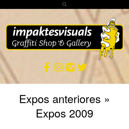
Search
Skip
to
content
IMPAKTES
VISUALS
Secondary
Expos anteriores »
Navigation
Menu
Expos 2009