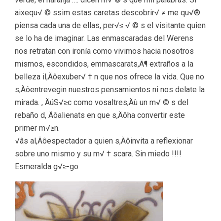
aixequ√ © ssim estas caretas descobrir√ ≠ me qu√®
piensa cada una de ellas, per√≤ √ © s el visitante quien
se lo ha de imaginar. Las enmascaradas del Werens
nos retratan con ironía como vivimos hacia nosotros
mismos, escondidos, emmascarats,Ä¶ extraños a la
belleza il,Äôexuber√ † n que nos ofrece la vida. Que no
s,Äôentrevegin nuestros pensamientos ni nos delate la
mirada. , ÄúS√≥c como vosaltres,Äù un m√ © s del
rebaño d, Äôalienats en que s,Äôha convertir este
primer m√≥n.
√âs al,Äôespectador a quien s,Äôinvita a reflexionar
sobre uno mismo y su m√ † scara. Sin miedo !!!!
Esmeralda g√≥-go