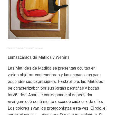
_ _ _ _ _ _ _ _ _ _ _
Enmascarada de Matilda y Werens
Las Matildes de Matilda se presentan ocultas en
varios objetos-contenedores y las enmascaran para
esconder sus expresiones. Hasta ahora, las Matildes
se caracterizaban por sus largas pestañas y bocas
tor√ßades. Ahora le corresponde al espectador
averiguar qué sentimiento esconde cada una de ellas.
Los colores s√≥n los protagonistas esta vez. El rojo, el
verde, el naranja …. dicen m√ © s que mil palabras. Si