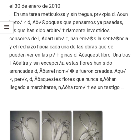
el 30 de enero de 2010
… En una tarea meticulosa y sin tregua, pr√≤pia d, Aoun
botx√ ≠ d, Äô√®poques que pensamos ya pasadas,
los que han sido arbitr√ † riamente investidos
censores de l, Äôart urb√ †, han em√®s la sent√®ncia
y el rechazo hacia cada una de las obras que se
pueden ver en las p√ † ginas d, Äôaquest libro. Una tras
l, Äôaltra y sin excepci√≥, estas flores han sido
arrancadas d, Äôarrel nom√ © s fueron creadas. Aqu√
≠, per√≤, d, Äôaquestes flores que nunca s,Äôhan
llegado a marchitarse, n,Äôha rom√ † es un testigo …