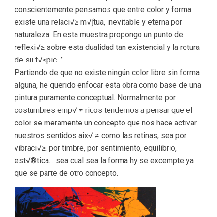
conscientemente pensamos que entre color y forma
existe una relaci√≥ m√∫tua, inevitable y eterna por
naturaleza. En esta muestra propongo un punto de
reflexi√≥ sobre esta dualidad tan existencial y la rotura
de su t√≤pic. ”
Partiendo de que no existe ningún color libre sin forma
alguna, he querido enfocar esta obra como base de una
pintura puramente conceptual. Normalmente por
costumbres emp√ ≠ ricos tendemos a pensar que el
color se meramente un concepto que nos hace activar
nuestros sentidos aix√ ≠ como las retinas, sea por
vibraci√≥, por timbre, por sentimiento, equilibrio,
est√®tica. . sea cual sea la forma hy se excempte ya
que se parte de otro concepto.