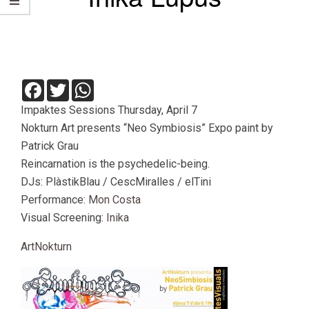
Facebook
Twitter
WhatsApp
Impaktes Sessions Thursday, April 7
Nokturn Art presents “Neo Symbiosis” Expo paint by
Patrick Grau
Reincarnation is the psychedelic-being.
DJs: PlàstikBlau / CescMiralles / elTini
Performance:
Mon Costa
Visual Screening:
Inika
ArtNokturn