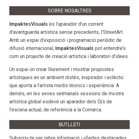
SOBRE NOSALTRES
ImpaktesVisuals
és l’aparador d’un corrent
d’avantguarda artística sense precedents, l’StreetArt.
Amb un espai d’exposició i programació periòdic de
difusió internacional,
ImpaktesVisuals
pot entendre’s
com un projecte de creació artística i laboratori d’idees.
Un espai on crear lliurement i mostrar propostes
artístiques en un ambient distès, inspirador i eclèctic
que aporta a l’artista medís tècnics i experiència. A
demés, en les seves setmanals sessions de mostra
artística global esdevé un aparador dels Dj’s de
l’escena actual, de referència a la Comarca.
BUTLLETI
Subscriu-te per rebre informació i ofertes destacades.