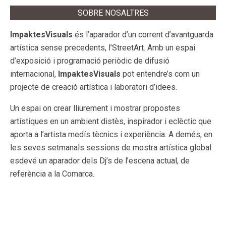
SOBRE NOSALTRES
ImpaktesVisuals
és l’aparador d’un corrent d’avantguarda
artística sense precedents, l’StreetArt. Amb un espai
d’exposició i programació periòdic de difusió
internacional,
ImpaktesVisuals
pot entendre’s com un
projecte de creació artística i laboratori d’idees.
Un espai on crear lliurement i mostrar propostes
artístiques en un ambient distès, inspirador i eclèctic que
aporta a l’artista medís tècnics i experiència. A demés, en
les seves setmanals sessions de mostra artística global
esdevé un aparador dels Dj’s de l’escena actual, de
referència a la Comarca.