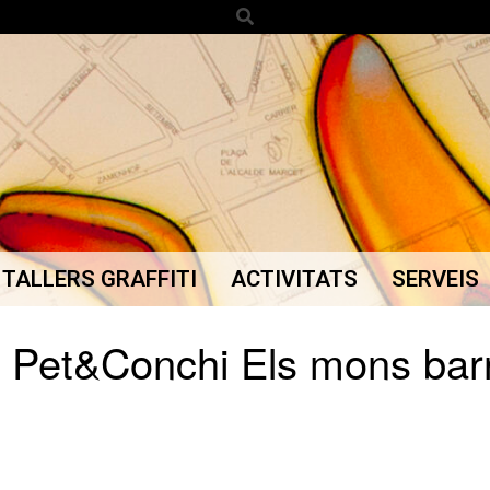
Search
TALLERS GRAFFITI
ACTIVITATS
SERVEIS
Secondary
Navigation
 Pet&Conchi Els mons barr
Menu