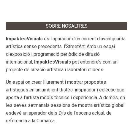
SOBRE NOSALTRES
ImpaktesVisuals
és l’aparador d’un corrent d’avantguarda
artística sense precedents, l’StreetArt. Amb un espai
d’exposició i programació periòdic de difusió
internacional,
ImpaktesVisuals
pot entendre’s com un
projecte de creació artística i laboratori d’idees.
Un espai on crear lliurement i mostrar propostes
artístiques en un ambient distès, inspirador i eclèctic que
aporta a l’artista medís tècnics i experiència. A demés, en
les seves setmanals sessions de mostra artística global
esdevé un aparador dels Dj’s de l’escena actual, de
referència a la Comarca.