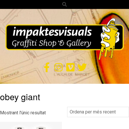
Search
Skip
to
content
IMPAKTES
VISUALS
Secondary
obey giant
Navigation
Menu
Mostrant l'únic resultat