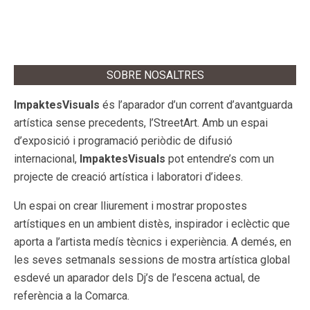
SOBRE NOSALTRES
ImpaktesVisuals
és l’aparador d’un corrent d’avantguarda
artística sense precedents, l’StreetArt. Amb un espai
d’exposició i programació periòdic de difusió
internacional,
ImpaktesVisuals
pot entendre’s com un
projecte de creació artística i laboratori d’idees.
Un espai on crear lliurement i mostrar propostes
artístiques en un ambient distès, inspirador i eclèctic que
aporta a l’artista medís tècnics i experiència. A demés, en
les seves setmanals sessions de mostra artística global
esdevé un aparador dels Dj’s de l’escena actual, de
referència a la Comarca.