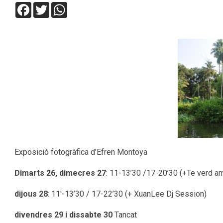
Facebook
Twitter
WhatsApp
Exposició fotogràfica d’Efren Montoya
Dimarts 26, dimecres 27
: 11-13’30 /17-20’30 (+Te verd am
dijous 28
: 11′-13’30 / 17-22’30 (+ XuanLee Dj Session)
divendres 29 i dissabte 30
Tancat